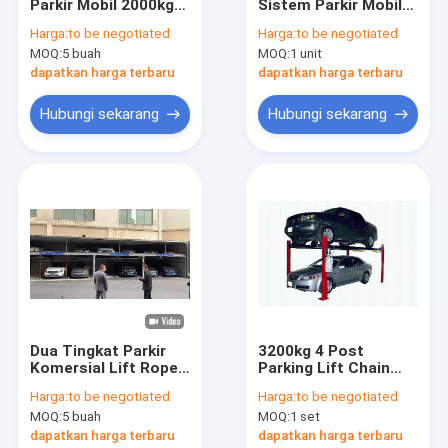
Parkir Mobil 2000kg
Sistem Parkir Mobil
Tentang kami
6m/min 3 Level Car
Rotary SUV Sistem
Harga:
to be negotiated
Harga:
to be negotiated
Stacker
Parkir Kendaraan
MOQ:
5 buah
MOQ:
1 unit
Otomatis
Tur Pabrik
dapatkan harga terbaru
dapatkan harga terbaru
Kontrol kualitas
Hubungi sekarang
Hubungi sekarang
Hubungi kami
Berita
Sistem Parkir Mobil Teka-teki
Sistem Parkir Mobil yang Ditinggikan
Dua Tingkat Parkir
3200kg 4 Post
Komersial Lift Rope
Parking Lift Chain
Sistem Parkir Mobil Hidrolik
Drive Puzzle Sistem
Drive Double Car
Harga:
to be negotiated
Harga:
to be negotiated
Parkir Mobil
Stacker
Sistem Parkir Double Decker
MOQ:
5 buah
MOQ:
1 set
dapatkan harga terbaru
dapatkan harga terbaru