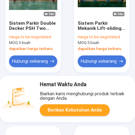
Sistem Parkir Double
Sistem Parkir
Decker PSH Two
Mekanik Lift-sliding
Levels 2 Story Car
OEM 2000kg 2 Level
Harga:
to be negotiated
Harga:
to be negotiated
Lift
Parkir Lift
MOQ:
5 buah
MOQ:
5 buah
dapatkan harga terbaru
dapatkan harga terbaru
Hubungi sekarang
Hubungi sekarang
Hemat Waktu Anda
Biarkan kami menghubungi produk terbaik
dengan Anda.
Berikan Kebutuhan Anda