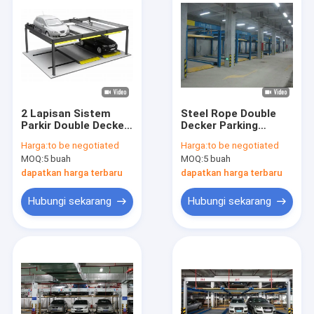
2 Lapisan Sistem
Steel Rope Double
Parkir Double Decker
Decker Parking
Stereoscopic Garage
System 2 Level
Harga:
to be negotiated
Harga:
to be negotiated
Car Stacker
Garage Car Lift
MOQ:
5 buah
MOQ:
5 buah
dapatkan harga terbaru
dapatkan harga terbaru
Hubungi sekarang
Hubungi sekarang