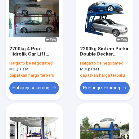
2700kg 4 Post
2200kg Sistem Parkir
Hidrolik Car Lift
Double Decker
Peralatan Parkir
Hidrolik Mini
Harga:
to be negotiated
Harga:
to be negotiated
Mobil Dua Tingkat
Memiringkan Mobil
MOQ:
1 set
MOQ:
1 set
Lift
dapatkan harga terbaru
dapatkan harga terbaru
Hubungi sekarang
Hubungi sekarang