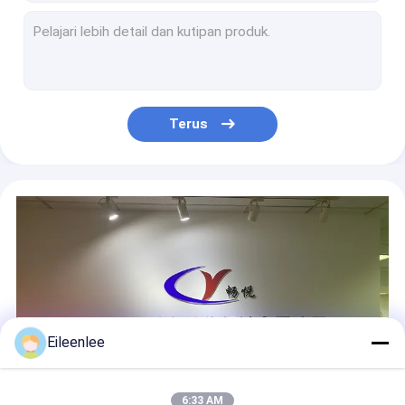
Garasi Dua Tingkat Dua Sistem Parkir Hidrolik Untuk SUV Kecil 2000kg
Motor Drive Sistem Parkir Mobil yang Ditinggikan Dua Tingkat 2 Post Auto Lift
Two Levels 2 Pole Car Lift 2300kg Sistem Parkir Mobil Mekanik
2 Kolom Parkir Mobil Perumahan Lift CE Double Car Stacker
2 Post Sistem Parkir Mobil Hidrolik 2000kg Double Stacker Car Lift
Terus
Sistem Parkir Mobil Cerdas Dua Tingkat 2000kg 2 Post Hidrolik Car Lift
2300kg Sistem Angkat Parkir Mobil Hidrolik Bawah Tanah Dua Tingkat 2 Garasi Pos
2m/min Sistem Manajemen Parkir Otomatis Rumah Dua Pos Peralatan Parkir Mobil
Garasi Rumah Parkir Mobil Perumahan Lift 2000kg 2 Post Car Stacker
Lift Parkir Hidraulik Empat Kolom 2 Level 4 Post Car Stacker
Eileenlee
6:33 AM