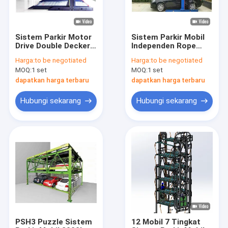
Sistem Parkir Motor
Sistem Parkir Mobil
Drive Double Decker
Independen Rope
Lift Mobil Garasi
Drive Two Level 2
Harga:
to be negotiated
Harga:
to be negotiated
Pribadi ISO9001
Post Garage Lift
MOQ:
1 set
MOQ:
1 set
dapatkan harga terbaru
dapatkan harga terbaru
Hubungi sekarang
Hubungi sekarang
Rumah
Produk
Video
PSH3 Puzzle Sistem
12 Mobil 7 Tingkat