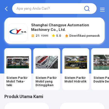
Shanghai Changyue Automation
Machinery Co., Ltd.
21
5.0
Diverifikasi pemasok
YEARS
Sistem Parkir
Sistem Parkir
Sistem Parkir
Sistem Pa
Mobil Teka-
Mobil yang
Mobil Hidrolik
Double De
teki
Ditinggikan
Produk Utama Kami